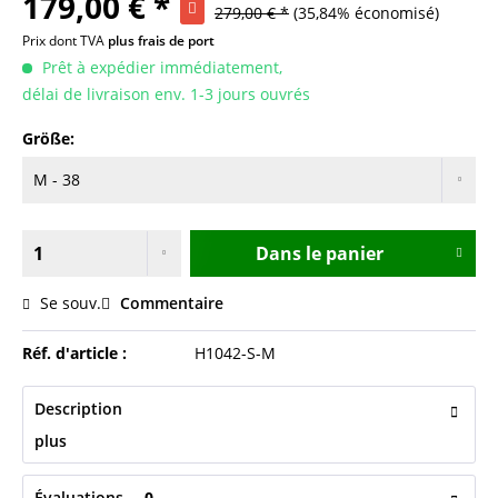
179,00 € *
279,00 € *
(35,84% économisé)
Prix dont TVA
plus frais de port
Prêt à expédier immédiatement,
délai de livraison env. 1-3 jours ouvrés
Größe:
Dans le panier
Se souv.
Commentaire
Réf. d'article :
H1042-S-M
Description
plus
Évaluations
0